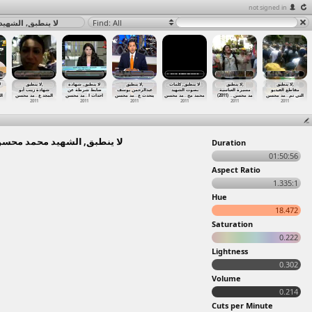
not signed in
لا ينطبق, ح) at لا ينطبق, الشهيد محمد محسن
Find: All
لا ينطبق,
لا ينطبق,
لا ينطبق, كلمات
لا ينطبق,
لا ينطبق, شهادة
لا ينطبق,
ل
مقاطع الفيديو
مسيرة العباسية
بصوت الشهيد
عبدالرحمن يوسف
ضابط شرطة عن
شهادة زينب أبو
ال
مد محسن
…
المجد ع
مد محسن
…
احداث ا
مد محسن
…
يتحدث ع
مد محسن
…
محمد مح
(2011)
…
مد محسن
مد محسن
…
التي تم
2011
2011
2011
2011
2011
2011
لا ينطبق, حفل تأبين اخي الشهيد محمد محسن (1) at لا ينطبق, الشهيد محمد محسن
Duration
01:50:56
Aspect Ratio
1.335:1
Hue
18.472
Saturation
0.222
Lightness
0.302
Volume
0.214
Cuts per Minute