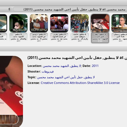
فل تأبين اخي الشهيد محمد محسن (2011
ا ينطبق, رمضان
لا ينطبق, حفل
لا ينطبق, جامعة
لا ينطبق, تقرير
لا ينطبق, برومو
لا ينطبق,
لا ينطبق,
بلدنا- تأبين
تأبين اخي
سوهاج- تحيي
عن قضية الشهيد
عن الشهيد محمد
الشهيد محمد
الشه
مد محس
مد محسن
…
واقتحام
مد محسن
…
محسن (2
مد محسن
…
محمد مح
مد محسن
…
زكري ال
مد محسن
…
الشهيد
مد محسن
…
شهيد
2011
2011
2011
2011
2011
2011
201
Location:
لا ينطبق, الشهيد محمد محسن
;
Date:
2011
Shooter:
فيديوهات
Topic:
حفل تأبين اخي الشهيد محمد محسن
,
لا ينطبق
License:
Creative Commons Attribution-ShareAlike 3.0 License