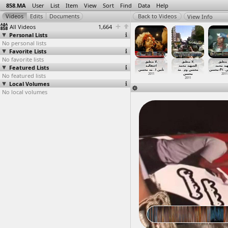
858.MA
User
List
Item
View
Sort
Find
Data
Help
View Info
All Videos
1,664
Personal Lists
No personal lists
Favorite Lists
No favorite lists
Zidan
المتحف النوبى
النوبه جزيرة
جمعه التطهير,
لا ينطبق,
لا ينطبق,
stimony,
Featured Lists
(2013-06-10)
سهيل منزل
Videos
احتفالية
الشهيد محمد
يد محمد
st
…
, Cairo
at Nubi
…
, Aswan
) مصطفى
…
احمد عب
(2011-0
…
t Aswan
مد محسن
…
تأبين ا
مد
…
محسن وم
محسن-Pr
…
ن
011-08-01
No featured lists
2013-06-10
2013-06-11
2011-04-08
2011
محسن
2011
2011
Local Volumes
No local volumes